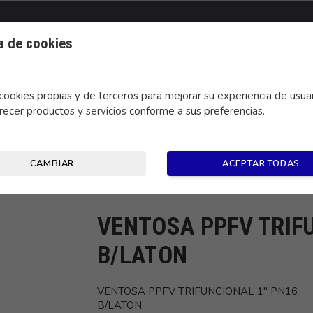
ca de cookies
ookies propias y de terceros para mejorar su experiencia de usuar
recer productos y servicios conforme a sus preferencias.
CONTACTO
CAMBIAR
ACEPTAR TODAS
L 1" PN16 B/LATON
VENTOSA PPFV TRIF
B/LATON
VENTOSA PPFV TRIFUNCIONAL 1" PN16
B/LATON