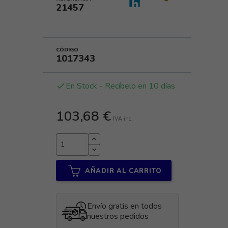
21457
CÓDIGO
1017343
En Stock - Recíbelo en 10 días
done
103,68 €
IVA inc.
AÑADIR AL CARRITO
Envío gratis en todos
nuestros pedidos