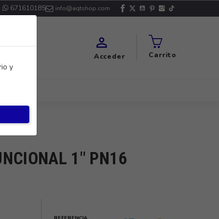
671610185
info@aqtshop.com

Carrito
Acceder
io y
UNCIONAL 1" PN16
REFERENCIA