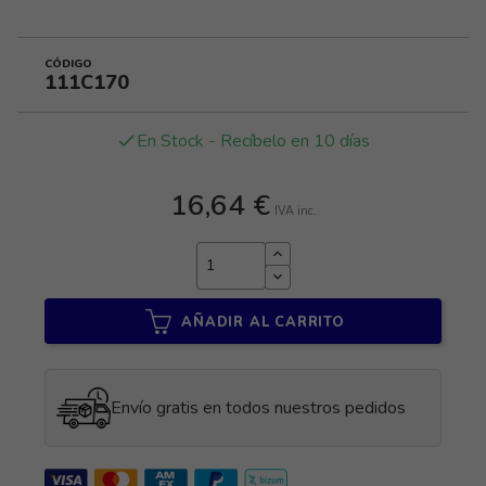
CÓDIGO
111C170
En Stock - Recíbelo en 10 días
done
16,64 €
IVA inc.
AÑADIR AL CARRITO
Envío gratis en todos nuestros pedidos