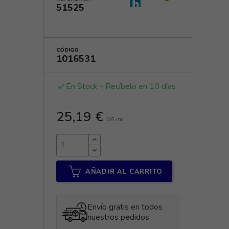
51525
CÓDIGO
1016531
En Stock - Recíbelo en 10 días
done
25,19 €
IVA inc.
AÑADIR AL CARRITO
Envío gratis en todos
nuestros pedidos