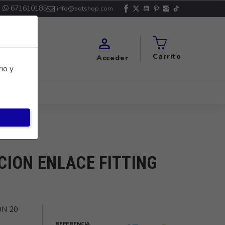
671610185
info@aqtshop.com

Carrito
Acceder
io y
CION ENLACE FITTING
ON 20
REFERENCIA