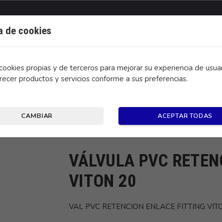
ca de cookies
ookies propias y de terceros para mejorar su experiencia de usuar
recer productos y servicios conforme a sus preferencias.
CONTACTO
CAMBIAR
ACEPTAR TODAS
LACE FITTING VITON 20
VÁLVULA PVC RETEN
VITON 20
VAL PVC RETENCION ENLACE FITTING VIT