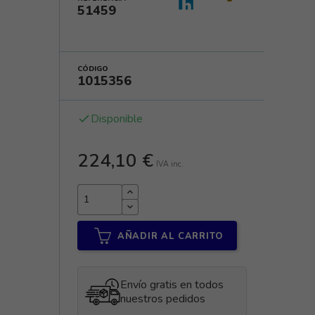
51459
CÓDIGO
1015356
Disponible
done
224,10 €
IVA inc.
AÑADIR AL CARRITO
Envío gratis en todos
nuestros pedidos