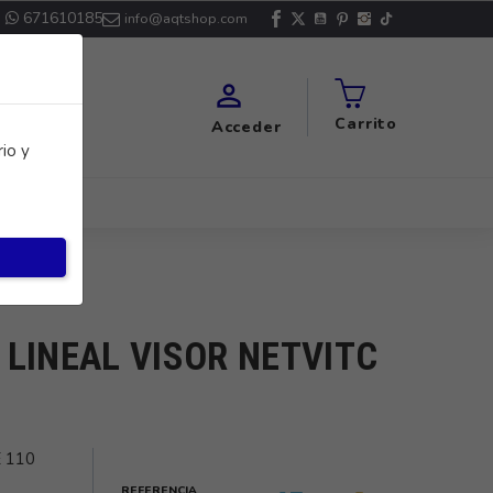
671610185
info@aqtshop.com

Carrito
Acceder
io y
LINEAL VISOR NETVITC
 110
REFERENCIA