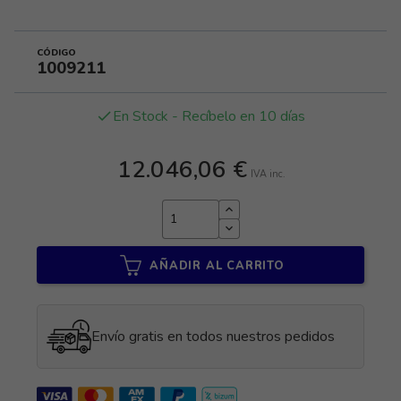
CÓDIGO
1009211
En Stock - Recíbelo en 10 días
done
12.046,06 €
IVA inc.
AÑADIR AL CARRITO
Envío gratis en todos nuestros pedidos