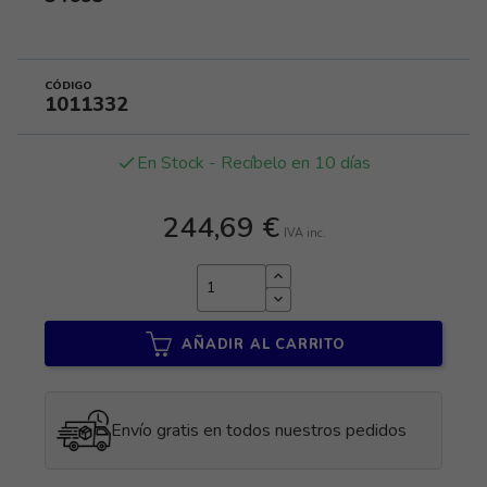
CÓDIGO
1011332
En Stock - Recíbelo en 10 días
done
244,69 €
IVA inc.
AÑADIR AL CARRITO
Envío gratis en todos nuestros pedidos