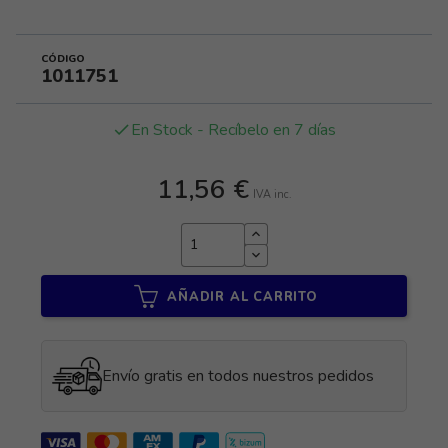
CÓDIGO
1011751
En Stock - Recíbelo en 7 días
done
11,56 €
IVA inc.
AÑADIR AL CARRITO
Envío gratis en todos nuestros pedidos