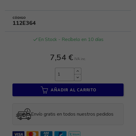
CÓDIGO
112E364
En Stock - Recíbelo en 10 días
done
7,54 €
IVA inc.
AÑADIR AL CARRITO
Envío gratis en todos nuestros pedidos