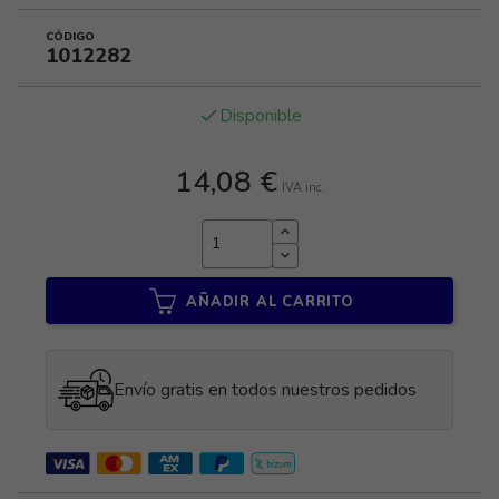
CÓDIGO
1012282
Disponible
done
14,08 €
IVA inc.
AÑADIR AL CARRITO
Envío gratis en todos nuestros pedidos