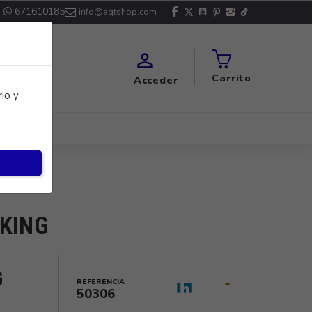
671610185
info@aqtshop.com

Carrito
Acceder
io y
CKING
G
REFERENCIA
50306