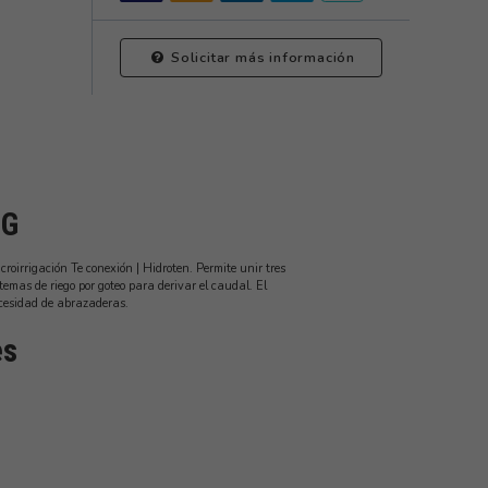
Solicitar más información
NG
roirrigación Te conexión | Hidroten. Permite unir tres
emas de riego por goteo para derivar el caudal. El
cesidad de abrazaderas.
es