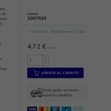
ubo
s de
CÓDIGO
1007920
tema
in
En Stock - Recíbelo en 10 días
done
s
4,72 €
IVA inc.
m.
rtos.
AÑADIR AL CARRITO
Envío gratis en todos
nuestros pedidos