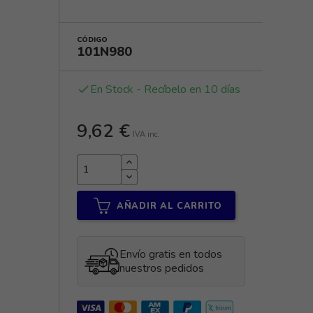
CÓDIGO
101N980
En Stock - Recíbelo en 10 días
done
9,62 €
IVA inc.
AÑADIR AL CARRITO
Envío gratis en todos
nuestros pedidos