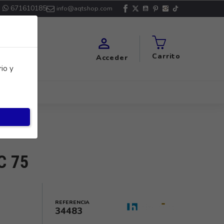
671610185
info@aqtshop.com

Carrito
Acceder
io y
C 75
REFERENCIA
34483