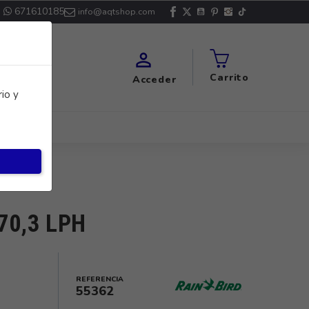
671610185
info@aqtshop.com

Carrito
Acceder
io y
70,3 LPH
REFERENCIA
55362