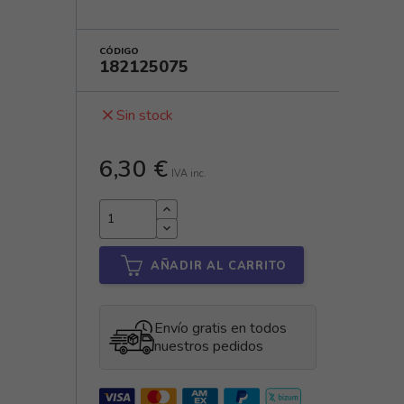
CÓDIGO
182125075
Sin stock
close
6,30 €
IVA inc.
AÑADIR AL CARRITO
Envío gratis en todos
nuestros pedidos