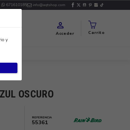
671610185
info@aqtshop.com

Carrito
Acceder
io y
AZUL OSCURO
REFERENCIA
55361