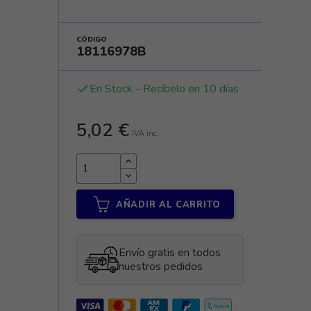
CÓDIGO
18116978B
En Stock - Recíbelo en 10 días
done
5,02 €
IVA inc.
AÑADIR AL CARRITO
Envío gratis en todos
nuestros pedidos