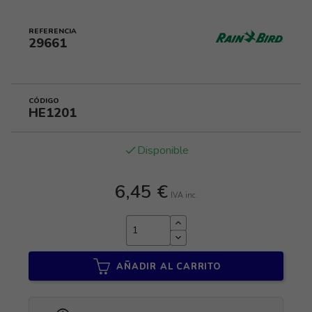
REFERENCIA
29661
CÓDIGO
HE1201
Disponible
done
6,45 €
IVA inc.
AÑADIR AL CARRITO