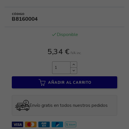
CÓDIGO
B8160004
Disponible
done
5,34 €
IVA inc.
AÑADIR AL CARRITO
Envío gratis en todos nuestros pedidos