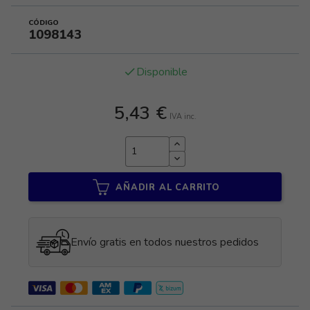
CÓDIGO
1098143
Disponible
done
5,43 €
IVA inc.
AÑADIR AL CARRITO
Envío gratis en todos nuestros pedidos