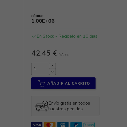
CÓDIGO
1,00E+06
En Stock - Recíbelo en 10 días
done
42,45 €
IVA inc.
AÑADIR AL CARRITO
Envío gratis en todos
nuestros pedidos