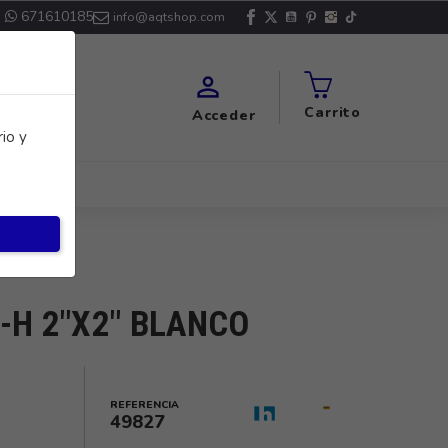
671610185
info@aqtshop.com

Carrito
Acceder
io y
-H 2"X2" BLANCO
REFERENCIA
49827