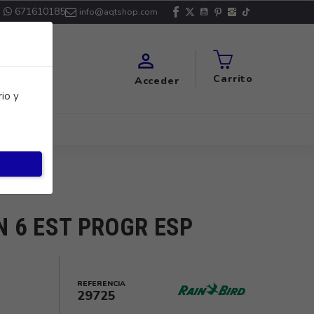
671610185
info@aqtshop.com

Carrito
Acceder
io y
 6 EST PROGR ESP
REFERENCIA
29725