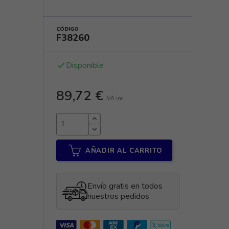
CÓDIGO
F38260
Disponible
done
89,72 €
IVA inc.
AÑADIR AL CARRITO
Envío gratis en todos
nuestros pedidos