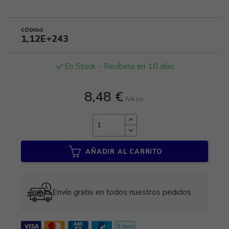
CÓDIGO
1,12E+243
En Stock - Recíbelo en 10 días
done
8,48 €
IVA inc.
AÑADIR AL CARRITO
Envío gratis en todos nuestros pedidos