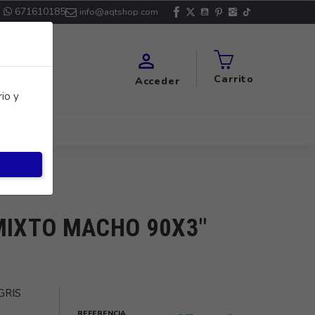
671610185
info@aqtshop.com

Carrito
Acceder
io y
 MIXTO MACHO 90X3"
GRIS
REFERENCIA