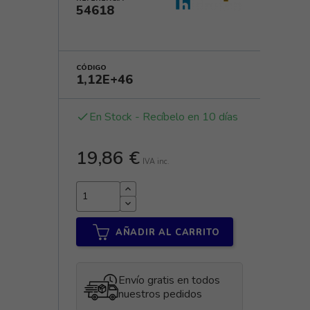
54618
CÓDIGO
1,12E+46
En Stock - Recíbelo en 10 días
done
19,86 €
IVA inc.
AÑADIR AL CARRITO
Envío gratis en todos
nuestros pedidos