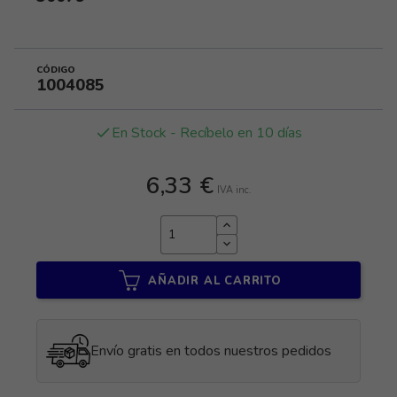
CÓDIGO
1004085
En Stock - Recíbelo en 10 días
done
6,33 €
IVA inc.
AÑADIR AL CARRITO
Envío gratis en todos nuestros pedidos