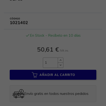
CÓDIGO
1021402
En Stock - Recíbelo en 10 días
done
50,61 €
IVA inc.
AÑADIR AL CARRITO
Envío gratis en todos nuestros pedidos