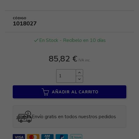
CÓDIGO
1018027
En Stock - Recíbelo en 10 días
done
85,82 €
IVA inc.
AÑADIR AL CARRITO
Envío gratis en todos nuestros pedidos