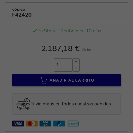
CÓDIGO
F42420
En Stock - Recíbelo en 10 días
done
2.187,18 €
IVA inc.
AÑADIR AL CARRITO
Envío gratis en todos nuestros pedidos