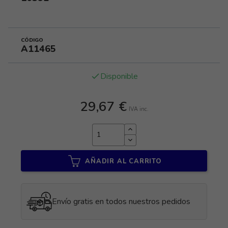
CÓDIGO
A11465
Disponible
done
29,67 €
IVA inc.
AÑADIR AL CARRITO
Envío gratis en todos nuestros pedidos