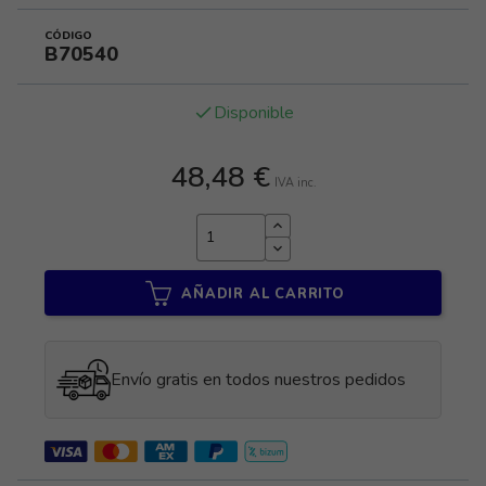
CÓDIGO
B70540
Disponible
done
48,48 €
IVA inc.
AÑADIR AL CARRITO
Envío gratis en todos nuestros pedidos