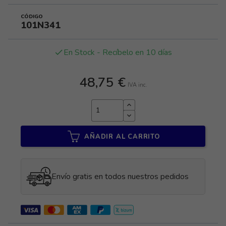
CÓDIGO
101N341
En Stock - Recíbelo en 10 días
done
48,75 €
IVA inc.
AÑADIR AL CARRITO
Envío gratis en todos nuestros pedidos