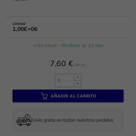
CÓDIGO
1,00E+06
En Stock - Recíbelo en 10 días
done
7,60 €
IVA inc.
AÑADIR AL CARRITO
Envío gratis en todos nuestros pedidos