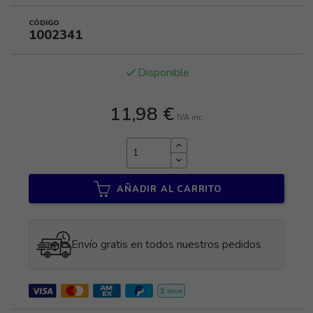
CÓDIGO
1002341
Disponible
done
11,98 €
IVA inc.
AÑADIR AL CARRITO
Envío gratis en todos nuestros pedidos