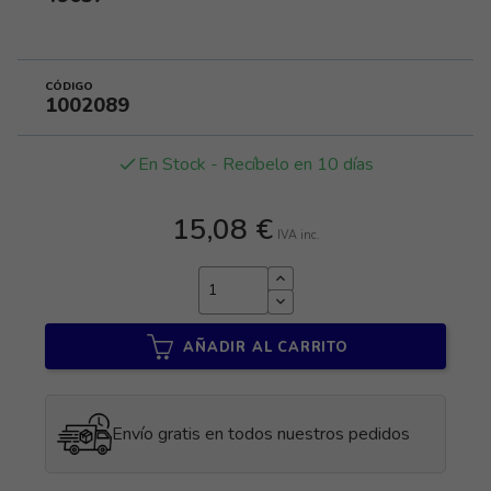
CÓDIGO
1002089
En Stock - Recíbelo en 10 días
done
15,08 €
IVA inc.
AÑADIR AL CARRITO
Envío gratis en todos nuestros pedidos