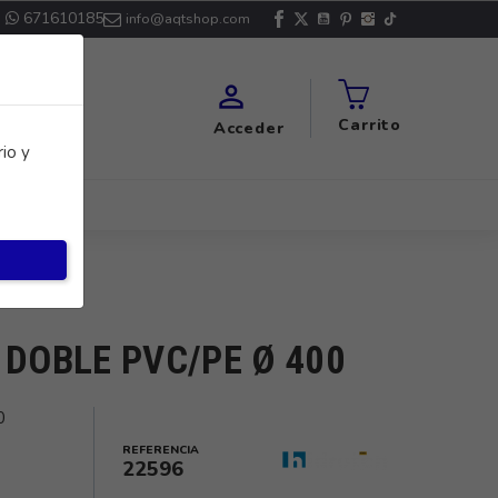
671610185
info@aqtshop.com

Carrito
Acceder
io y
 DOBLE PVC/PE Ø 400
0
REFERENCIA
22596