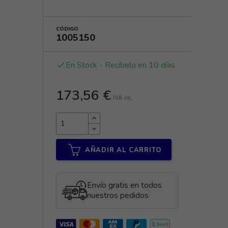
CÓDIGO
1005150
En Stock - Recíbelo en 10 días
done
173,56 €
IVA inc.
AÑADIR AL CARRITO
Envío gratis en todos
nuestros pedidos