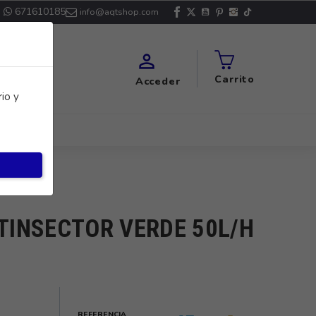
671610185
info@aqtshop.com

Carrito
Acceder
io y
INSECTOR VERDE 50L/H
REFERENCIA