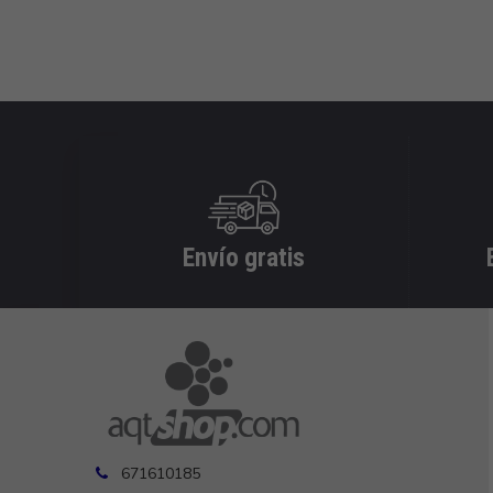
Envío gratis
671610185