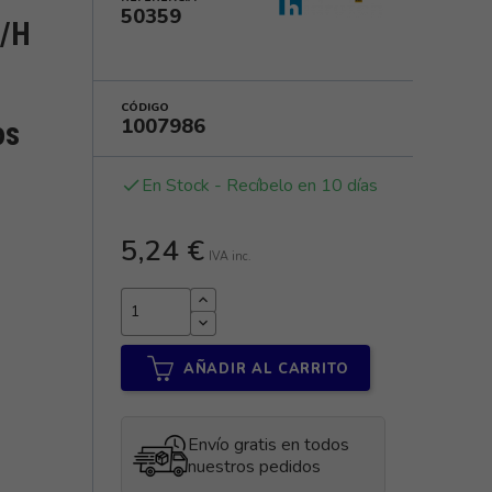
50359
/H
CÓDIGO
1007986
os
En Stock - Recíbelo en 10 días
done
5,24 €
IVA inc.
AÑADIR AL CARRITO
Envío gratis en todos
nuestros pedidos