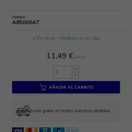
CÓDIGO
A85000AT
En Stock - Recíbelo en 10 días
done
11,49 €
IVA inc.
AÑADIR AL CARRITO
Envío gratis en todos nuestros pedidos