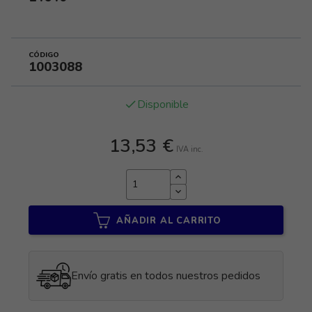
CÓDIGO
1003088
Disponible
done
13,53 €
IVA inc.
AÑADIR AL CARRITO
Envío gratis en todos nuestros pedidos