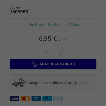
CÓDIGO
1003986
En Stock - Recíbelo en 10 días
done
6,95 €
IVA inc.
AÑADIR AL CARRITO
Envío gratis en todos nuestros pedidos