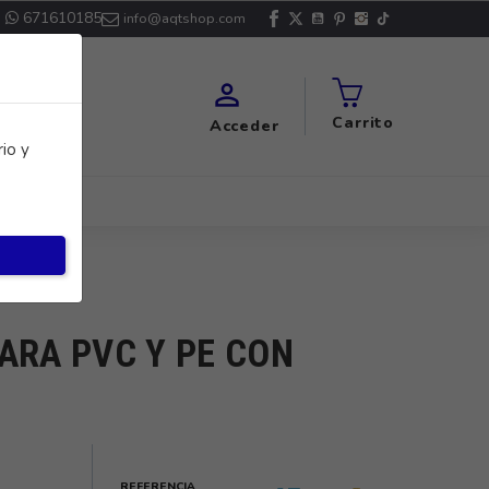
671610185
info@aqtshop.com

Carrito
Acceder
io y
ARA PVC Y PE CON
REFERENCIA