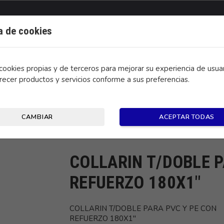
ca de cookies
ookies propias y de terceros para mejorar su experiencia de usuar
recer productos y servicios conforme a sus preferencias.
CONTACTO
CAMBIAR
ACEPTAR TODAS
PE CON REFUERZO 180X1"
COLLARIN T/DOBLE P
REFUERZO 180X1"
COLLARIN T/DOBLE PARA PVC Y PE CON
REFUERZO 180X1"