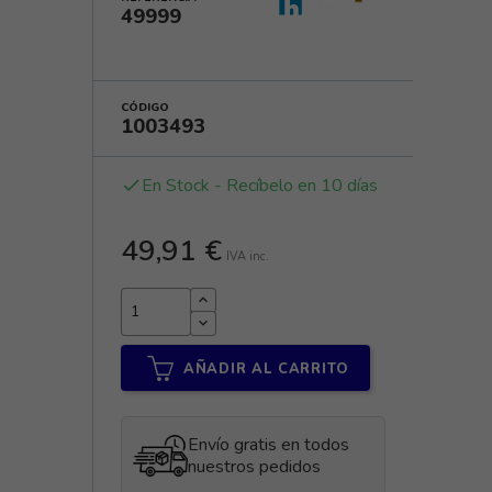
49999
CÓDIGO
1003493
En Stock - Recíbelo en 10 días
done
49,91 €
IVA inc.
AÑADIR AL CARRITO
Envío gratis en todos
nuestros pedidos