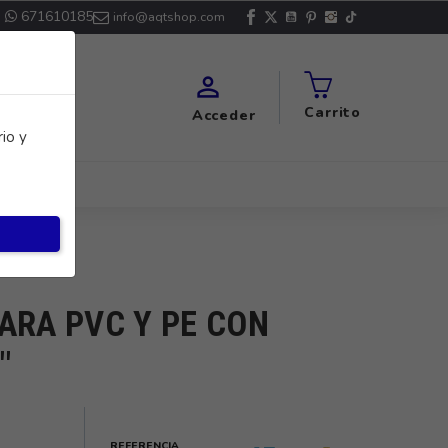
671610185
info@aqtshop.com

Carrito
Acceder
io y
ARA PVC Y PE CON
"
REFERENCIA