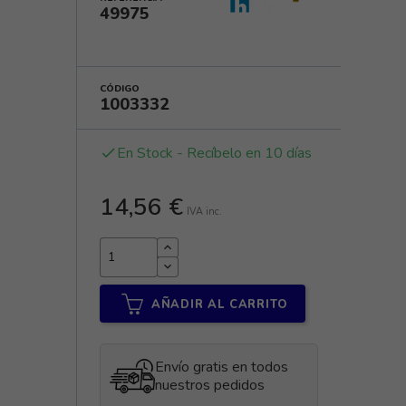
49975
CÓDIGO
1003332
En Stock - Recíbelo en 10 días
done
14,56 €
IVA inc.
AÑADIR AL CARRITO
Envío gratis en todos
nuestros pedidos