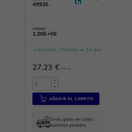
49935
CÓDIGO
1,00E+06
En Stock - Recíbelo en 10 días
done
27,23 €
IVA inc.
AÑADIR AL CARRITO
Envío gratis en todos
nuestros pedidos