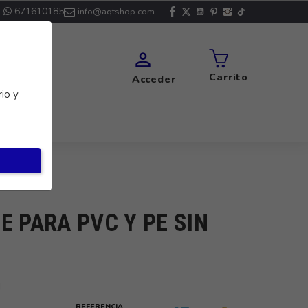
671610185
info@aqtshop.com

Carrito
Acceder
io y
E PARA PVC Y PE SIN
N
REFERENCIA