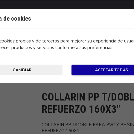
ca de cookies
ookies propias y de terceros para mejorar su experiencia de usuar
recer productos y servicios conforme a sus preferencias.
CONTACTO
CAMBIAR
ACEPTAR TODAS
Y PE SIN REFUERZO 160X3"
COLLARIN PP T/DOBL
REFUERZO 160X3"
COLLARIN PP T/DOBLE PARA PVC Y PE SI
REFUERZO 160X3"