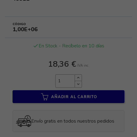
CÓDIGO
1,00E+06
En Stock - Recíbelo en 10 días
done
18,36 €
IVA inc.
AÑADIR AL CARRITO
Envío gratis en todos nuestros pedidos