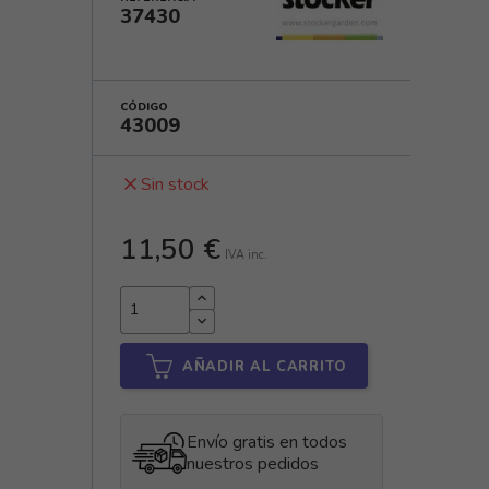
37430
CÓDIGO
43009
Sin stock
close
11,50 €
IVA inc.
AÑADIR AL CARRITO
Envío gratis en todos
nuestros pedidos