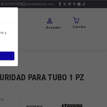
671610185
info@aqtshop.com

Carrito
Acceder
io y
URIDAD PARA TUBO 1 PZ
 1
REFERENCIA