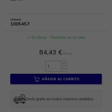
CÓDIGO
1005457
En Stock - Recíbelo en 10 días
done
84,43 €
IVA inc.
AÑADIR AL CARRITO
Envío gratis en todos nuestros pedidos